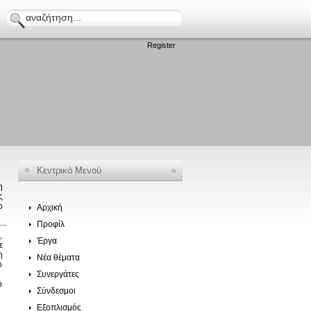
Register
Κεντρικό Μενού
η
ς
ο
Αρχική
Προφίλ
,
Έργα
ε
η
Νέα θέματα
ο
Συνεργάτες
ό
Σύνδεσμοι
Εξοπλισμός