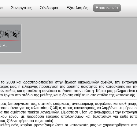
τα
Συνεργάτες
Σύνδεσμοι
Εξοπλισμός
Επικοινωνία
 το 2008 και δραστηριοποιείται στην έκδοση οικοδομικών αδειών, την εκπόνησ
τόχος μας, η ειλικρινής προσέγγιση της άριστης ποιότητας της κατασκευής και τη
ών καθώς και η απόλυτη συνέπεια απέναντι στον πελάτη. Κύριο μας μέλημα είναι 
ν έργων στο στάδιο της μελέτης και η άριστη επίβλεψη στο στάδιο της κατασκευής.
ς λειτουργικότητας, στατικής επάρκειας, αντισεισμικής ασφάλειας και αισθητικής
τε πάντα για τις τελευταίες εξελίξεις στους κανονισμούς, να λαμβάνουμε μέρος σ
τα πιο αξιόπιστα πακέτα λογισμικών. Είμαστε σε θέση να αναλάβουμε την εκπόνησ
μικού έργου με παράδοση τεύχους υπολογισμών και ξυλοτύπων για κάθε τύπ
κά, ξύλινα, φέρουσα τοιχοποιία).
μελέτη ενός κτιρίου φροντίζουμε ώστε οι κατασκευές μας να χαρακτηρίζονται απ